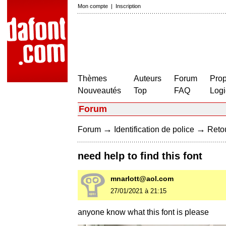
Mon compte
|
Inscription
Thèmes
Auteurs
Forum
Prop
Nouveautés
Top
FAQ
Logi
Forum
→
→
Forum
Identification de police
Retou
need help to find this font
mnarlott@aol.com
27/01/2021 à 21:15
anyone know what this font is please