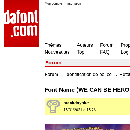
Mon compte
|
Inscription
Thèmes
Auteurs
Forum
Prop
Nouveautés
Top
FAQ
Logi
Forum
→
→
Forum
Identification de police
Retou
Font Name (WE CAN BE HERO
crackdayoke
16/01/2021 à 15:26