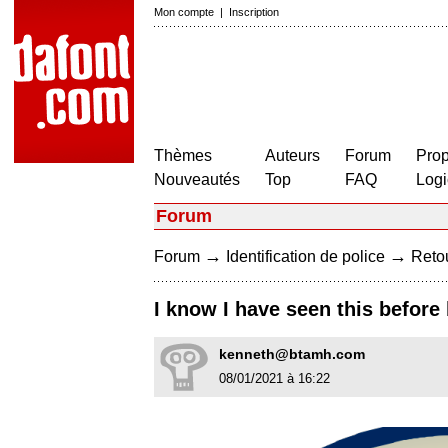
Mon compte
|
Inscription
Thèmes
Auteurs
Forum
Prop
Nouveautés
Top
FAQ
Logi
Forum
→
→
Forum
Identification de police
Retou
I know I have seen this before 
kenneth@btamh.com
08/01/2021 à 16:22