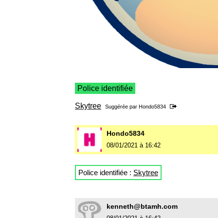
Police identifiée
Skytree
Suggérée par
Hondo5834
Hondo5834
08/01/2021 à 16:42
Police identifiée :
Skytree
kenneth@btamh.com