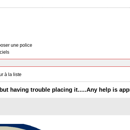
oser une police
ciels
r à la liste
but having trouble placing it.....Any help is ap