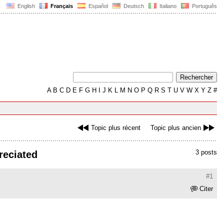
English
Français
Español
Deutsch
Italiano
Português
A
B
C
D
E
F
G
H
I
J
K
L
M
N
O
P
Q
R
S
T
U
V
W
X
Y
Z
#
Topic plus récent
Topic plus ancien
3 posts
preciated
#1
Citer