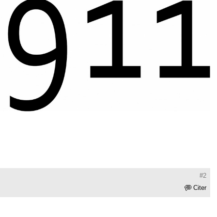
#2
Citer