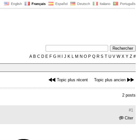
English
Français
Español
Deutsch
Italiano
Português
A
B
C
D
E
F
G
H
I
J
K
L
M
N
O
P
Q
R
S
T
U
V
W
X
Y
Z
#
Topic plus récent
Topic plus ancien
2 posts
#1
Citer