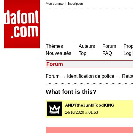
Mon compte
|
Inscription
Thèmes
Auteurs
Forum
Prop
Nouveautés
Top
FAQ
Logi
Forum
→
→
Forum
Identification de police
Retou
What font is this?
ANDYtheJunkFoodKING
14/10/2020 à 01:53