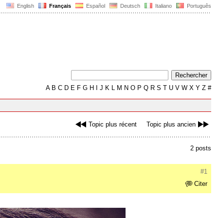
English
Français
Español
Deutsch
Italiano
Português
A
B
C
D
E
F
G
H
I
J
K
L
M
N
O
P
Q
R
S
T
U
V
W
X
Y
Z
#
Topic plus récent
Topic plus ancien
2 posts
#1
Citer