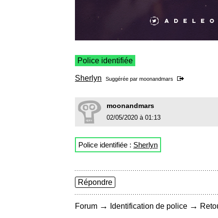
Police identifiée
Sherlyn
Suggérée par
moonandmars
moonandmars
02/05/2020 à 01:13
Police identifiée :
Sherlyn
Répondre
→
→
Forum
Identification de police
Retou