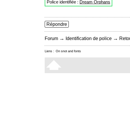
Police identifiée :
Dream Orphans
Répondre
→
→
Forum
Identification de police
Retou
Liens :
On snot and fonts