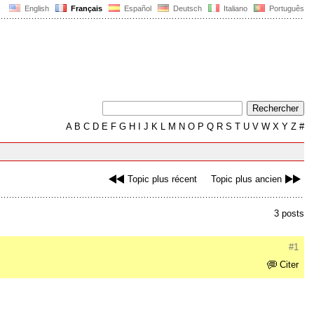
English
Français
Español
Deutsch
Italiano
Português
A
B
C
D
E
F
G
H
I
J
K
L
M
N
O
P
Q
R
S
T
U
V
W
X
Y
Z
#
Topic plus récent
Topic plus ancien
3 posts
#1
Citer