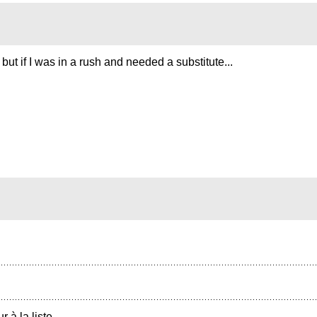
... but if I was in a rush and needed a substitute...
r à la liste