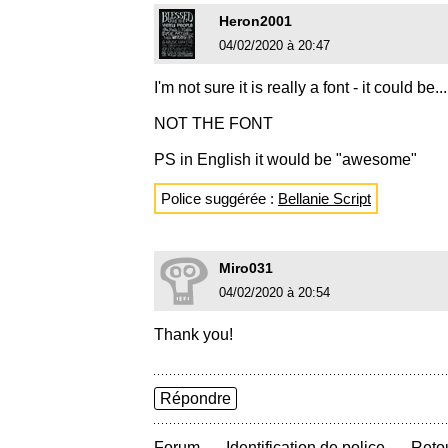
Heron2001
04/02/2020 à 20:47
I'm not sure it is really a font - it could be
NOT THE FONT
PS in English it would be "awesome"
Police suggérée :
Bellanie Script
Miro031
04/02/2020 à 20:54
Thank you!
Répondre
→
→
Forum
Identification de police
Retou