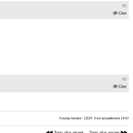
#2
Citer
#3
Citer
Fuseau horaire : CEST. Il est actuellement 14:07
Topic plus récent
Topic plus ancien