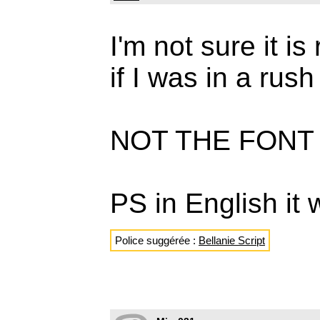
I'm not sure it is 
if I was in a rus
NOT THE FONT
PS in English it
Police suggérée :
Bellanie Script