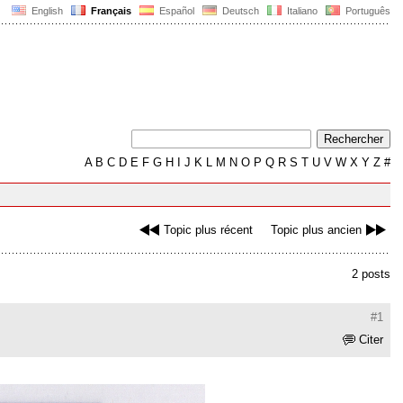
English
Français
Español
Deutsch
Italiano
Português
A
B
C
D
E
F
G
H
I
J
K
L
M
N
O
P
Q
R
S
T
U
V
W
X
Y
Z
#
Topic plus récent
Topic plus ancien
2 posts
#1
Citer