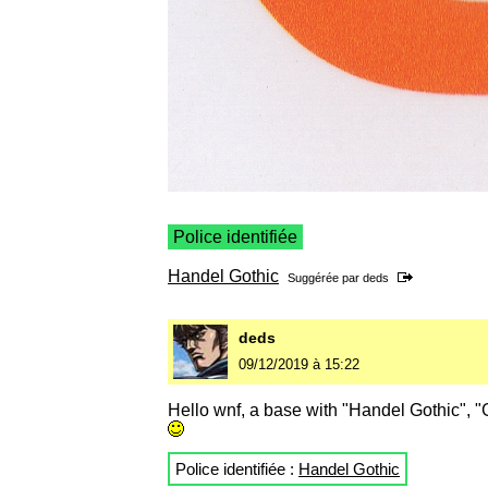
Police identifiée
Handel Gothic
Suggérée par
deds
deds
09/12/2019 à 15:22
Hello wnf, a base with "Handel Gothic", "G
Police identifiée :
Handel Gothic