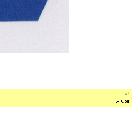
#2
Citer