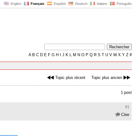
English
Français
Español
Deutsch
Italiano
Português
A
B
C
D
E
F
G
H
I
J
K
L
M
N
O
P
Q
R
S
T
U
V
W
X
Y
Z
#
Topic plus récent
Topic plus ancien
1 post
#1
Citer