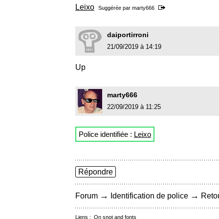
Leixo
Suggérée par
marty666
daiportirroni
21/09/2019 à 14:19
Up
marty666
22/09/2019 à 11:25
Police identifiée :
Leixo
Répondre
→
→
Forum
Identification de police
Retou
Liens :
On snot and fonts