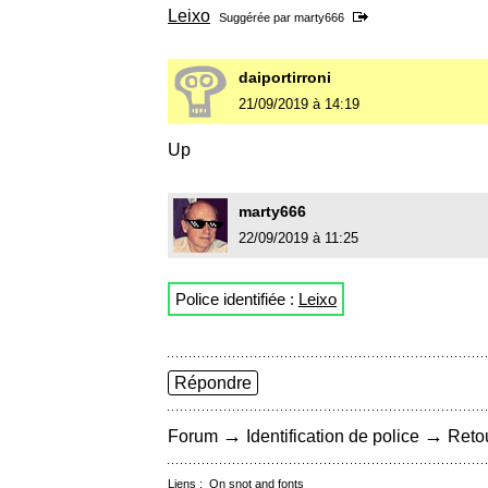
Leixo
Suggérée par
marty666
daiportirroni
21/09/2019 à 14:19
Up
marty666
22/09/2019 à 11:25
Police identifiée :
Leixo
Répondre
→
→
Forum
Identification de police
Retou
Liens :
On snot and fonts