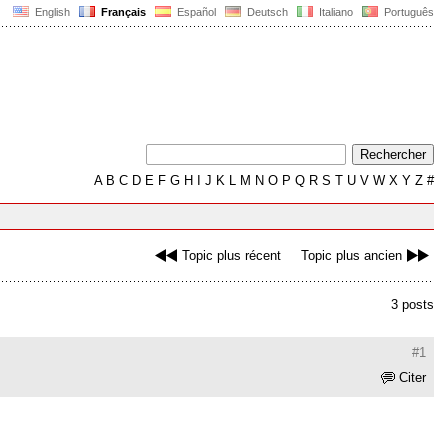
English
Français
Español
Deutsch
Italiano
Português
A
B
C
D
E
F
G
H
I
J
K
L
M
N
O
P
Q
R
S
T
U
V
W
X
Y
Z
#
Topic plus récent
Topic plus ancien
3 posts
#1
Citer