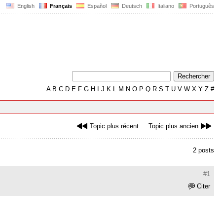
English
Français
Español
Deutsch
Italiano
Português
A
B
C
D
E
F
G
H
I
J
K
L
M
N
O
P
Q
R
S
T
U
V
W
X
Y
Z
#
Topic plus récent
Topic plus ancien
2 posts
#1
Citer