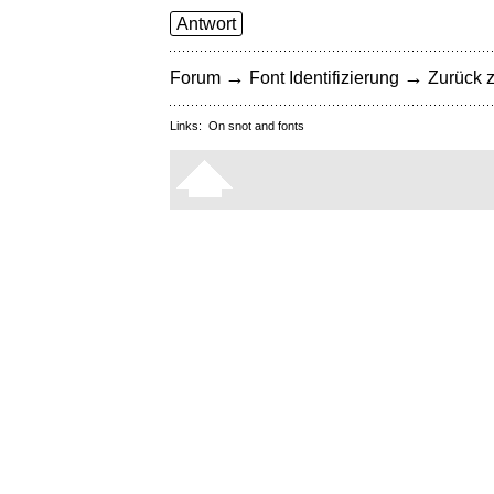
Antwort
→
→
Forum
Font Identifizierung
Zurück z
Links:
On snot and fonts