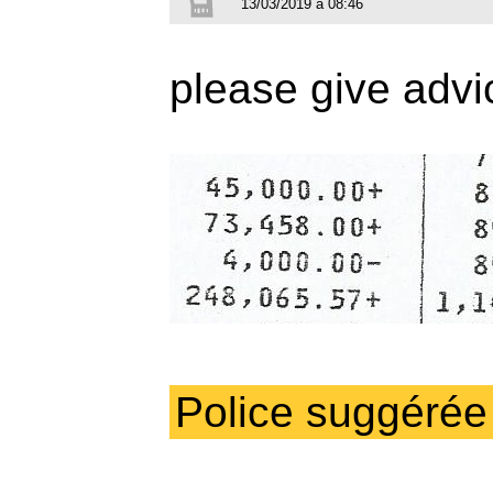
13/03/2019 à 08:46
please give advi
Police suggérée