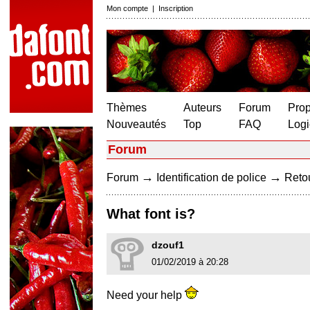
Mon compte
|
Inscription
Thèmes
Auteurs
Forum
Prop
Nouveautés
Top
FAQ
Logi
Forum
→
→
Forum
Identification de police
Retou
What font is?
dzouf1
01/02/2019 à 20:28
Need your help