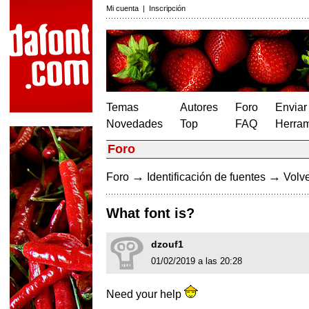
Mi cuenta
|
Inscripción
Temas
Autores
Foro
Enviar
Novedades
Top
FAQ
Herram
Foro
→
→
Foro
Identificación de fuentes
Volve
What font is?
dzouf1
01/02/2019 a las 20:28
Need your help