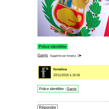
Police identifiée
Garris
Suggérée par
fonatica
fonatica
20/11/2018 à 16:56
Police identifiée :
Garris
Répondre