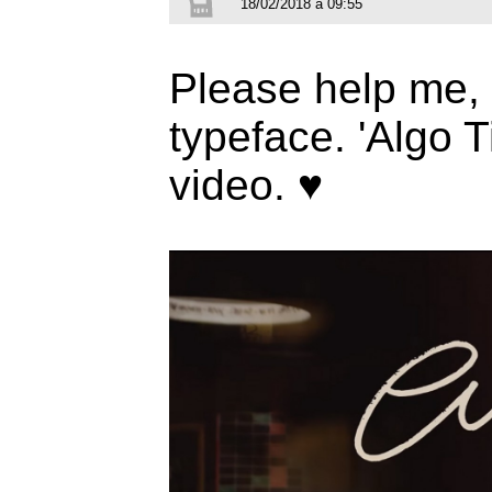
18/02/2018 à 09:55
Please help me, I
typeface. 'Algo 
video. ♥