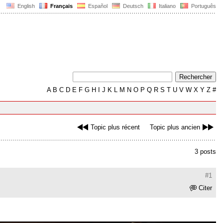
English
Français
Español
Deutsch
Italiano
Português
A
B
C
D
E
F
G
H
I
J
K
L
M
N
O
P
Q
R
S
T
U
V
W
X
Y
Z
#
Topic plus récent
Topic plus ancien
3 posts
#1
Citer