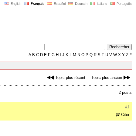
English
Français
Español
Deutsch
Italiano
Português
A
B
C
D
E
F
G
H
I
J
K
L
M
N
O
P
Q
R
S
T
U
V
W
X
Y
Z
#
Topic plus récent
Topic plus ancien
2 posts
#1
Citer