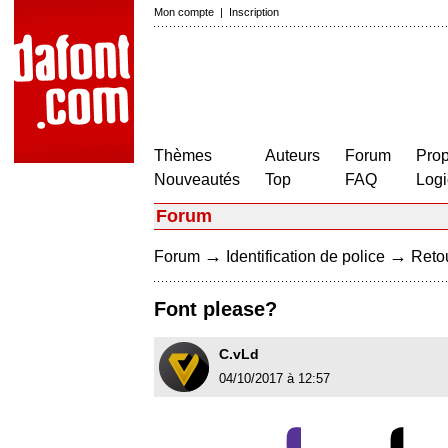
Mon compte
|
Inscription
Thèmes
Auteurs
Forum
Prop
Nouveautés
Top
FAQ
Logi
Forum
→
→
Forum
Identification de police
Retou
Font please?
C.vLd
04/10/2017 à 12:57