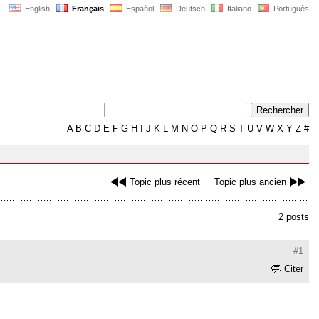
English
Français
Español
Deutsch
Italiano
Português
A
B
C
D
E
F
G
H
I
J
K
L
M
N
O
P
Q
R
S
T
U
V
W
X
Y
Z
#
Topic plus récent
Topic plus ancien
2 posts
#1
Citer