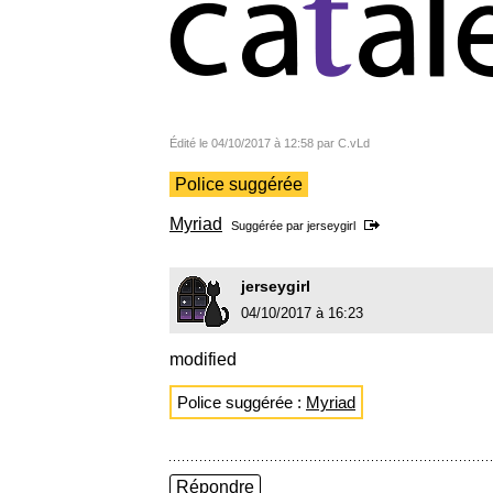
Édité le 04/10/2017 à 12:58 par C.vLd
Police suggérée
Myriad
Suggérée par
jerseygirl
jerseygirl
04/10/2017 à 16:23
modified
Police suggérée :
Myriad
Répondre