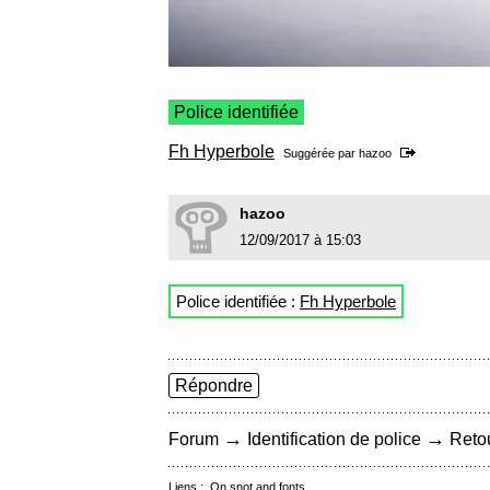
Police identifiée
Fh Hyperbole
Suggérée par
hazoo
hazoo
12/09/2017 à 15:03
Police identifiée :
Fh Hyperbole
Répondre
→
→
Forum
Identification de police
Retou
Liens :
On snot and fonts