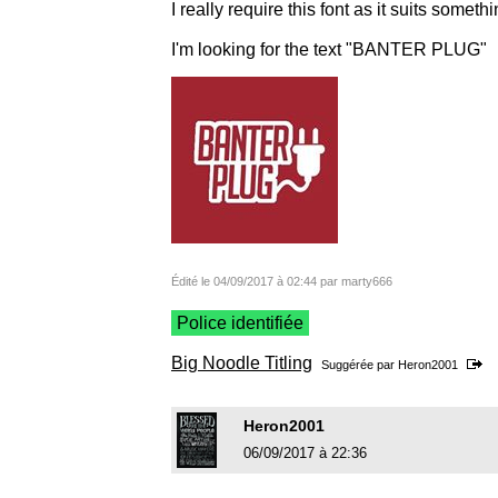
I really require this font as it suits some
I'm looking for the text "BANTER PLUG"
Édité le 04/09/2017 à 02:44 par marty666
Police identifiée
Big Noodle Titling
Suggérée par
Heron2001
Heron2001
06/09/2017 à 22:36