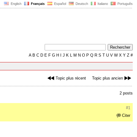
English
Français
Español
Deutsch
Italiano
Português
A
B
C
D
E
F
G
H
I
J
K
L
M
N
O
P
Q
R
S
T
U
V
W
X
Y
Z
#
Topic plus récent
Topic plus ancien
2 posts
#1
Citer