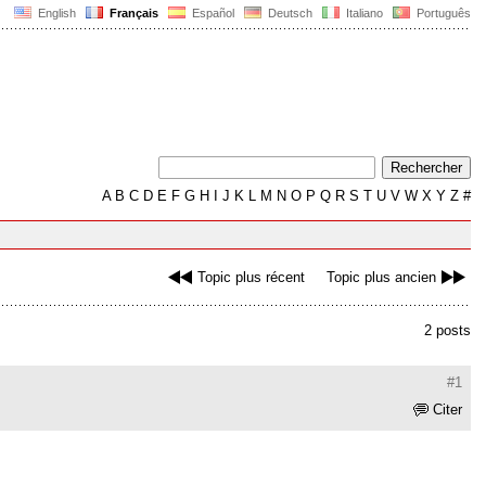
English
Français
Español
Deutsch
Italiano
Português
A
B
C
D
E
F
G
H
I
J
K
L
M
N
O
P
Q
R
S
T
U
V
W
X
Y
Z
#
Topic plus récent
Topic plus ancien
2 posts
#1
Citer