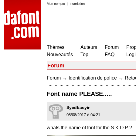
Mon compte
|
Inscription
Thèmes
Auteurs
Forum
Prop
Nouveautés
Top
FAQ
Logi
Forum
→
→
Forum
Identification de police
Retou
Font name PLEASE.....
Syedbasyir
08/08/2017 à 04:21
whats the name of font for the S K O P ?