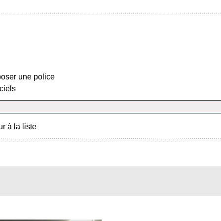
oser une police
ciels
r à la liste