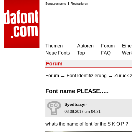
Benutzername
|
Registrieren
Themen
Autoren
Forum
Eine
Neue Fonts
Top
FAQ
Wer
Forum
→
→
Forum
Font Identifizierung
Zurück z
Font name PLEASE.....
Syedbasyir
08.08.2017 um 04:21
whats the name of font for the S K O P ?