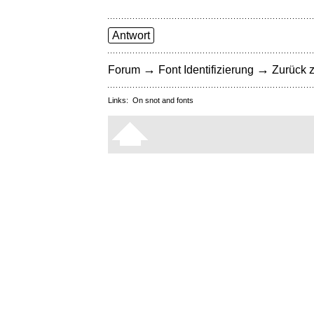
Antwort
→
→
Forum
Font Identifizierung
Zurück z
Links:
On snot and fonts