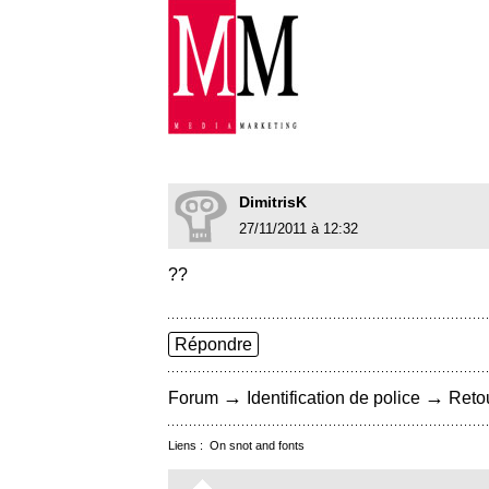
DimitrisK
27/11/2011 à 12:32
??
Répondre
→
→
Forum
Identification de police
Retou
Liens :
On snot and fonts