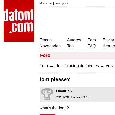
Mi cuenta
|
Inscripción
Temas
Autores
Foro
Enviar
Novedades
Top
FAQ
Herram
Foro
→
→
Foro
Identificación de fuentes
Volve
font please?
DimitrisK
23/11/2011 a las 23:17
what's the font ?