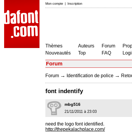
Mon compte
|
Inscription
Thèmes
Auteurs
Forum
Prop
Nouveautés
Top
FAQ
Logi
Forum
→
→
Forum
Identification de police
Retou
font indentify
mbg516
21/11/2011 à 23:03
need the logo font identified.
http://thepekalachplace.com/