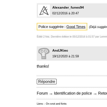
Alexander_funes94
02/12/2016 à 20:47
Police suggérée :
Good Times
(Déjà suggé
Édité 2 fois. Dernière édition le 05/12/2016 à 01:57 par Lem
AndJKiec
19/12/2020 à 21:59
thanks!
Répondre
→
→
Forum
Identification de police
Retou
Liens :
On snot and fonts