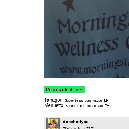
Polices identifiées
Tarragon
Suggérée par
donshottype
Menuetto
Suggérée par
donshottype
donshottype
20/07/2016 à 20:21