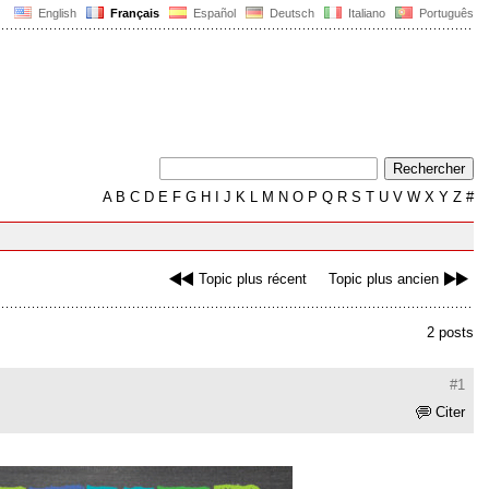
English
Français
Español
Deutsch
Italiano
Português
A
B
C
D
E
F
G
H
I
J
K
L
M
N
O
P
Q
R
S
T
U
V
W
X
Y
Z
#
Topic plus récent
Topic plus ancien
2 posts
#1
Citer