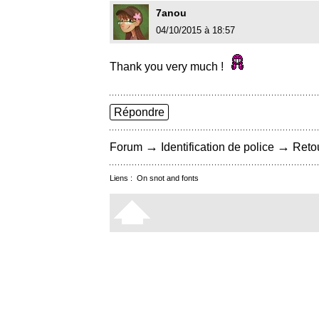
7anou
04/10/2015 à 18:57
Thank you very much !
Répondre
→
→
Forum
Identification de police
Retou
Liens :
On snot and fonts