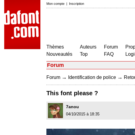
Mon compte
|
Inscription
Thèmes
Auteurs
Forum
Prop
Nouveautés
Top
FAQ
Logi
Forum
→
→
Forum
Identification de police
Retou
This font please ?
7anou
04/10/2015 à 18:35