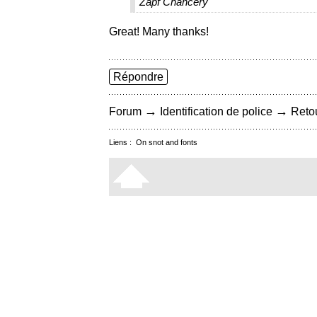
Zapf Chancery
Great! Many thanks!
Répondre
→
→
Forum
Identification de police
Retou
Liens :
On snot and fonts