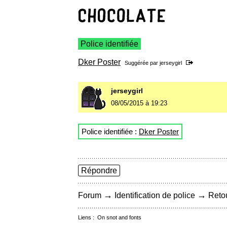
Police identifiée
Dker Poster
Suggérée par
jerseygirl
jerseygirl
08/05/2015 à 19:23
Police identifiée :
Dker Poster
Répondre
→
→
Forum
Identification de police
Retou
Liens :
On snot and fonts