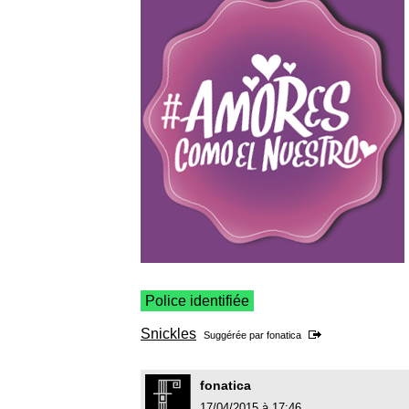
Police identifiée
Snickles
Suggérée par
fonatica
fonatica
17/04/2015 à 17:46