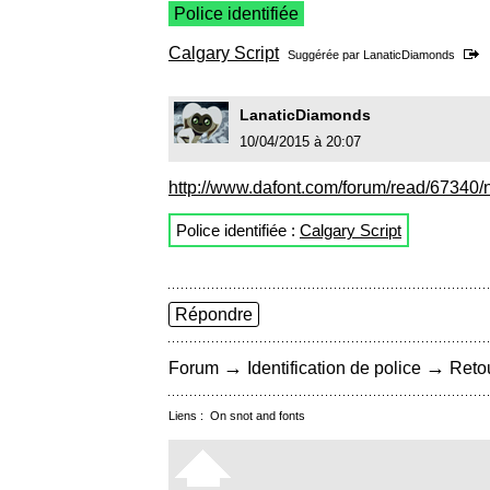
Police identifiée
Calgary Script
Suggérée par
LanaticDiamonds
LanaticDiamonds
10/04/2015 à 20:07
http://www.dafont.com/forum/read/67340/ni
Police identifiée :
Calgary Script
Répondre
→
→
Forum
Identification de police
Retou
Liens :
On snot and fonts