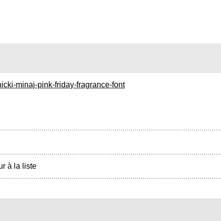
cki-minaj-pink-friday-fragrance-font
r à la liste