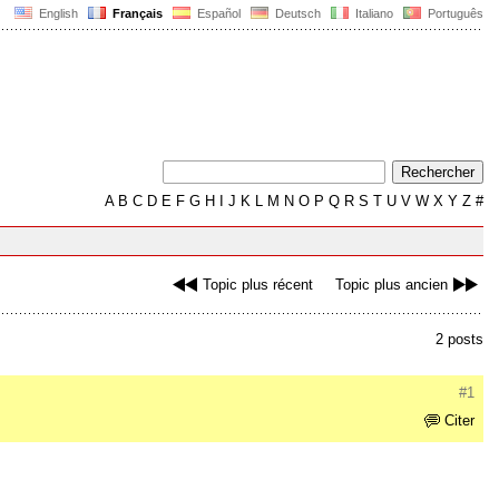
English
Français
Español
Deutsch
Italiano
Português
A
B
C
D
E
F
G
H
I
J
K
L
M
N
O
P
Q
R
S
T
U
V
W
X
Y
Z
#
Topic plus récent
Topic plus ancien
2 posts
#1
Citer