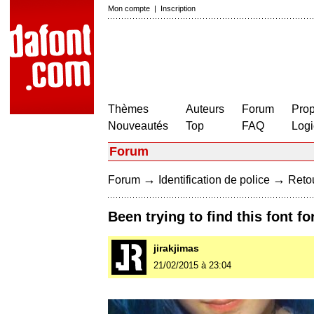
Mon compte
|
Inscription
Thèmes
Auteurs
Forum
Prop
Nouveautés
Top
FAQ
Logi
Forum
→
→
Forum
Identification de police
Retou
Been trying to find this font fo
jirakjimas
21/02/2015 à 23:04