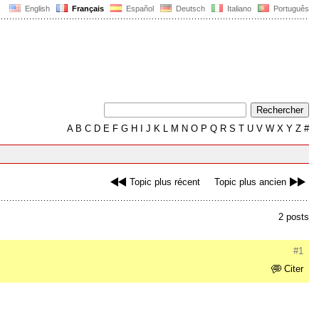
English
Français
Español
Deutsch
Italiano
Português
A
B
C
D
E
F
G
H
I
J
K
L
M
N
O
P
Q
R
S
T
U
V
W
X
Y
Z
#
Topic plus récent
Topic plus ancien
2 posts
#1
Citer