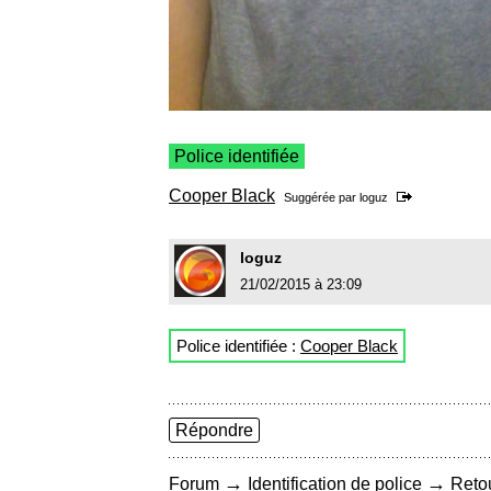
Police identifiée
Cooper Black
Suggérée par
loguz
loguz
21/02/2015 à 23:09
Police identifiée :
Cooper Black
Répondre
→
→
Forum
Identification de police
Retou