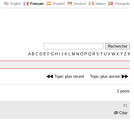
English
Français
Español
Deutsch
Italiano
Português
A
B
C
D
E
F
G
H
I
J
K
L
M
N
O
P
Q
R
S
T
U
V
W
X
Y
Z
#
Topic plus récent
Topic plus ancien
2 posts
#1
Citer