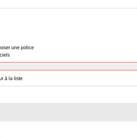
oser une police
ciels
r à la liste