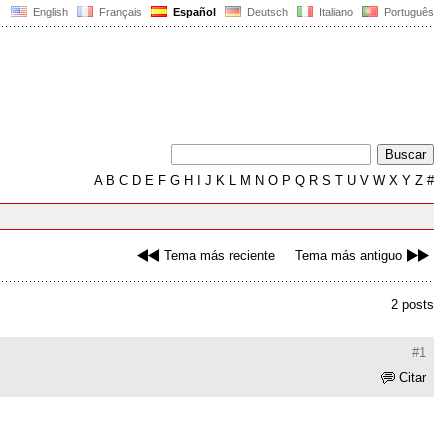
English
Français
Español
Deutsch
Italiano
Português
A
B
C
D
E
F
G
H
I
J
K
L
M
N
O
P
Q
R
S
T
U
V
W
X
Y
Z
#
Tema más reciente
Tema más antiguo
2 posts
#1
Citar