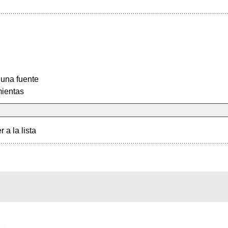
 una fuente
ientas
r a la lista