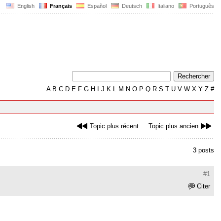
English
Français
Español
Deutsch
Italiano
Português
A
B
C
D
E
F
G
H
I
J
K
L
M
N
O
P
Q
R
S
T
U
V
W
X
Y
Z
#
Topic plus récent
Topic plus ancien
3 posts
#1
Citer