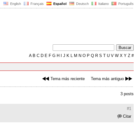
English
Français
Español
Deutsch
Italiano
Português
A
B
C
D
E
F
G
H
I
J
K
L
M
N
O
P
Q
R
S
T
U
V
W
X
Y
Z
#
Tema más reciente
Tema más antiguo
3 posts
#1
Citar