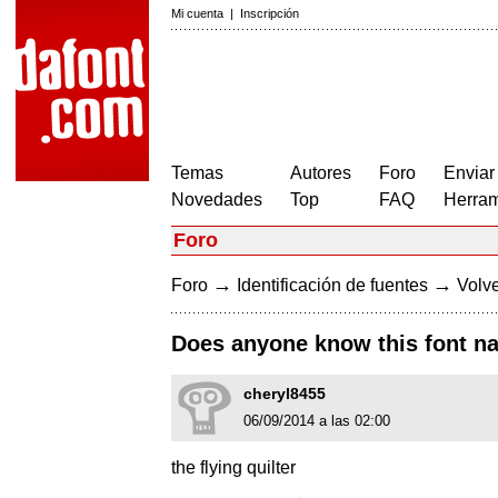
Mi cuenta
|
Inscripción
Temas
Autores
Foro
Enviar
Novedades
Top
FAQ
Herram
Foro
→
→
Foro
Identificación de fuentes
Volve
Does anyone know this font n
cheryl8455
06/09/2014 a las 02:00
the flying quilter