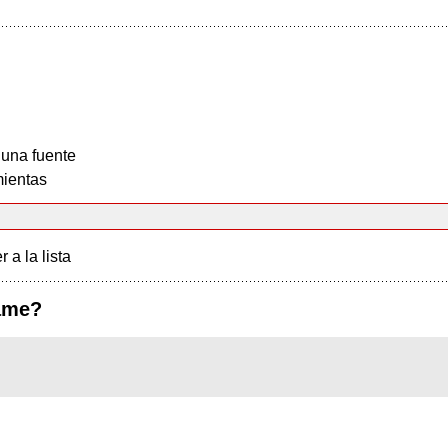
 una fuente
ientas
r a la lista
ame?