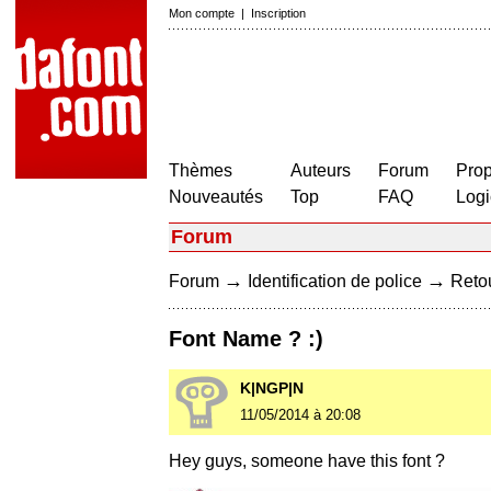
Mon compte
|
Inscription
Thèmes
Auteurs
Forum
Prop
Nouveautés
Top
FAQ
Logi
Forum
→
→
Forum
Identification de police
Retou
Font Name ? :)
K|NGP|N
11/05/2014 à 20:08
Hey guys, someone have this font ?