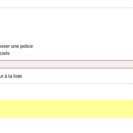
oser une police
ciels
r à la liste