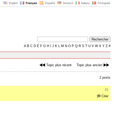
English
Français
Español
Deutsch
Italiano
Português
A
B
C
D
E
F
G
H
I
J
K
L
M
N
O
P
Q
R
S
T
U
V
W
X
Y
Z
#
Topic plus récent
Topic plus ancien
2 posts
#1
Citer