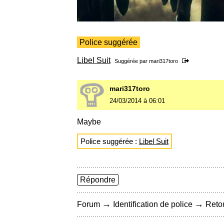
Police suggérée
Libel Suit
Suggérée par
mari317toro
mari317toro
24/03/2014 à 06:01
Maybe
Police suggérée :
Libel Suit
Répondre
→
→
Forum
Identification de police
Retou