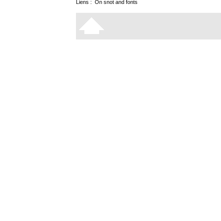
Liens :
On snot and fonts