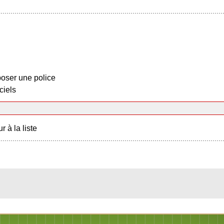
oser une police
ciels
r à la liste