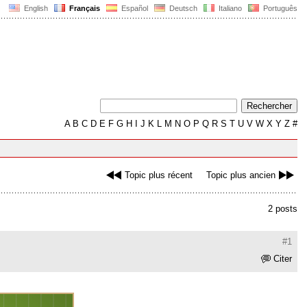
English
Français
Español
Deutsch
Italiano
Português
A
B
C
D
E
F
G
H
I
J
K
L
M
N
O
P
Q
R
S
T
U
V
W
X
Y
Z
#
Topic plus récent
Topic plus ancien
2 posts
#1
Citer