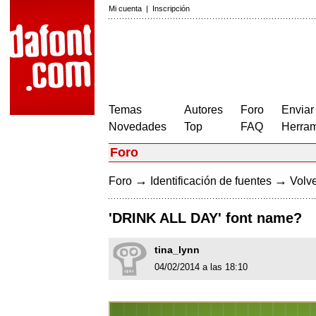
Mi cuenta
|
Inscripción
Temas
Autores
Foro
Enviar
Novedades
Top
FAQ
Herram
Foro
→
→
Foro
Identificación de fuentes
Volve
'DRINK ALL DAY' font name?
tina_lynn
04/02/2014 a las 18:10