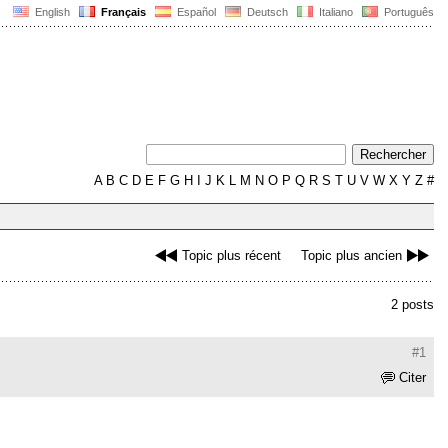
English
Français
Español
Deutsch
Italiano
Português
A
B
C
D
E
F
G
H
I
J
K
L
M
N
O
P
Q
R
S
T
U
V
W
X
Y
Z
#
Topic plus récent
Topic plus ancien
2 posts
#1
Citer