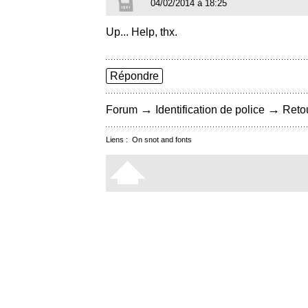
04/02/2014 à 18:25
Up... Help, thx.
Répondre
→
→
Forum
Identification de police
Retou
Liens :
On snot and fonts